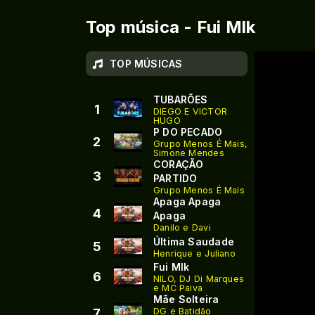
Top música - Fui Mlk
TOP MÚSICAS
TUBARÕES
1
DIEGO E VICTOR
HUGO
P DO PECADO
2
Grupo Menos É Mais,
Simone Mendes
CORAÇÃO
3
PARTIDO
Grupo Menos É Mais
Apaga Apaga
4
Apaga
Danilo e Davi
Última Saudade
5
Henrique e Juliano
Fui Mlk
6
NILO, DJ Di Marques
e MC Paiva
Mãe Solteira
7
DG e Batidão