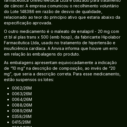
farmacêutica United Medical Ltda e utilizado para tratamento
de câncer. A empresa comunicou o recolhimento voluntário
do Lote 148386 em razão de desvio de qualidade,
relacionado ao teor do princípio ativo que estaria abaixo da
especificação aprovada.
O outro medicamento é o maleato de enalapril - 20 mg com
ct bl al plas trans x 500 (emb hosp), da fabricante Hipolabor
Farmacêutica Ltda, usado no tratamento de hipertensão e
insuficiência cardíaca. A Anvisa informa que houve um erro
em relação às embalagens do produto.
As embalagens apresentam equivocadamente a indicação
de “10 mg” na descrição de composição, ao invés de “20
mg”, que seria a descrição correta. Para esse medicamento,
estão suspensos os lotes:
0062/26M
0063/26M
0064/26M
0088/26M
0089/26M
0358/26M
0415/26M