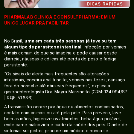
PHARMALAB CLINICA E CONSULTPHARMA: EM UM
UNICO LUGAR PRA FACILITAR
No Brasil,
uma em cada três pessoas já teve ou tem
algum tipo de parasitose intestinal
. Infecção por vermes
é mais comum do que se imagina e pode causar desde
diarreia, náuseas e cólicas até perda de peso e fadiga
persistente.
“Os sinais de alerta mais frequentes são alterações
intestinais, coceira anal à noite, vermes nas fezes, cansaço
fora do normal e até náuseas frequentes”, explica a
gastroenterologista Dra. Mayra Marzinotto (CRM: 124.994/SP
| RQE: 51.686).
A transmissão ocorre por água ou alimentos contaminados,
contato com animais ou até pela pele. Para prevenir, lave
bem as mãos, higienize os alimentos, beba água potável,
evite carne malcozida e cuide da saúde dos pets. Diante de
sintomas suspeitos, procure um médico e nunca se