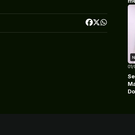
me
N
01/
Se
Ma
Do