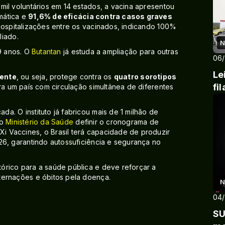
mil voluntários em 14 estados, a vacina apresentou
mática e
91,6% de eficácia contra casos graves
hospitalizações entre os vacinados, indicando 100%
liado.
N
59 anos. O
Butantan
já estuda a ampliação para outras
06
Le
lente
, ou seja, protege contra os
quatro sorotipos
fi
ra um país com circulação simultânea de diferentes
a. O instituto já fabricou mais de 1 milhão de
 o
Ministério da Saúde
definir o cronograma de
 Vaccines, o Brasil terá capacidade de produzir
26, garantindo autossuficiência e segurança no
órico para a saúde pública e deve reforçar a
ternações e óbitos pela doença.
N
04
SU