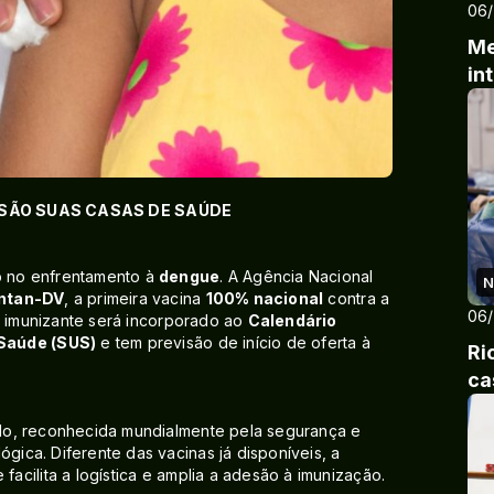
06
Me
in
SÃO SUAS CASAS DE SAÚDE
co no enfrentamento à
dengue
. A Agência Nacional
N
ntan-DV
, a primeira vacina
100% nacional
contra a
06
o imunizante será incorporado ao
Calendário
Saúde (SUS)
e tem previsão de início de oferta à
Ri
ca
uado, reconhecida mundialmente pela segurança e
ógica. Diferente das vacinas já disponíveis, a
e facilita a logística e amplia a adesão à imunização.