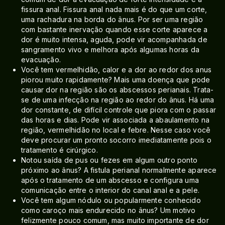
fissura anal. Fissura anal nada mais é do que um corte,
uma rachadura na borda do ânus. Por ser uma região
com bastante inervação quando esse corte aparece a
dor é muito intensa, aguda, pode vir acompanhada de
sangramento vivo e melhora após algumas horas da
evacuação.
Você tem vermelhidão, calor e a dor ao redor dos anus
piorou muito rapidamente? Mais uma doença que pode
causar dor na região são os abscessos perianais. Trata-
se de uma infecção na região ao redor do ânus. Há uma
dor constante, de difícil controle que piora com o passar
das horas e dias. Pode vir associada a abaulamento na
região, vermelhidão no local e febre. Nesse caso você
deve procurar um pronto socorro imediatamente pois o
tratamento é cirúrgico.
Notou saída de pus ou fezes em algum outro ponto
próximo ao ânus? A fistula perianal normalmente aparece
após o tratamento de um abscesso e configura uma
comunicação entre o interior do canal anal e a pele.
Você tem algum nódulo ou popularmente conhecido
como caroço mais endurecido no ânus? Um motivo
felizmente pouco comum, mas muito importante de dor