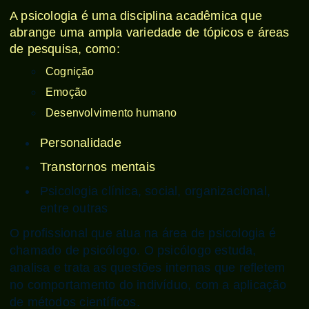
A psicologia é uma disciplina acadêmica que
abrange uma ampla variedade de tópicos e áreas
de pesquisa, como:
Cognição
Emoção
Desenvolvimento humano
Personalidade
Transtornos mentais
Psicologia clínica, social, organizacional,
entre outras
O profissional que atua na área de psicologia é
chamado de psicólogo. O psicólogo estuda,
analisa e trata as questões internas que refletem
no comportamento do indivíduo, com a aplicação
de métodos científicos.